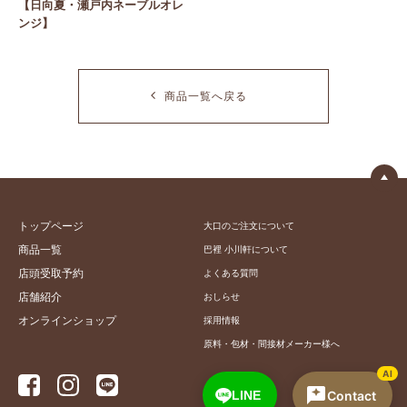
【日向夏・瀬戸内ネーブルオレ
ンジ】
商品一覧へ戻る
トップページ
大口のご注文について
商品一覧
巴裡 小川軒について
店頭受取予約
よくある質問
店舗紹介
おしらせ
オンラインショップ
採用情報
原料・包材・間接材メーカー様へ
AI
Contact
LINE