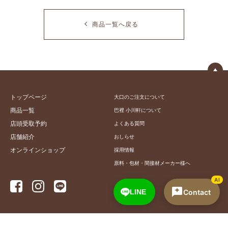
商品一覧へ戻る
トップページ
大口のご注文について
商品一覧
巴裡 小川軒について
店頭受取予約
よくある質問
店舗紹介
おしらせ
オンラインショップ
採用情報
原料・包材・間接材メーカー様へ
AI
Contact
LINE
© 巴裡 小川軒