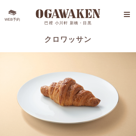
WEB予約
巴裡 小川軒 新橋・目黒
クロワッサン