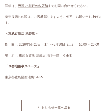
詳細は、
巴裡 小川軒の各店舗
までお問い合わせください。
※売り切れの際は、ご容赦賜りますよう、何卒、お願い申し上げま
す。
＜東武百貨店 池袋店＞
期 間 ：2026年5月28⽇（⽊）〜5月30⽇（⼟） 10:00 ～20:00
場 所 ：東武百貨店 池袋店 地下⼀階 ６番地
「６番地催事スペース」
東京都豊島区西池袋1-1-25
おしらせ一覧へ戻る